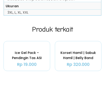
Ukuran
3XL, L, XL, XXL
Produk terkait
Ice Gel Pack –
Korset Hamil | Sabuk
Pendingin Tas ASI
Hamil | Belly Band
Natural Moms 500
Natural Moms
Rp
19.000
Rp
320.000
Gram