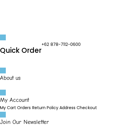
+62 878-7112-0600
Quick Order
Mertilang XII KB 4Bintaro Sektor 9, Tangerang Selatan
About us
About
FAQs
Wishlist Products
Blog
Shipment
My Account
My Cart
Orders
Return Policy
Address
Checkout
Join Our Newsletter
Subscribe to be informed about our services