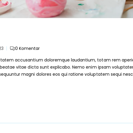
23
0
Komentar
voluptatem accusantium doloremque laudantium, totam rem aper
cto beatae vitae dicta sunt explicabo. Nemo enim ipsam voluptat
onsequuntur magni dolores eos qui ratione voluptatem sequi nesc