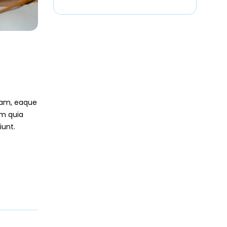
Karna
Kembung
Dengan Pijat “I
Love U”
iam, eaque
em quia
iunt.