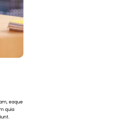
iam, eaque
em quia
iunt.