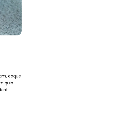
iam, eaque
em quia
iunt.