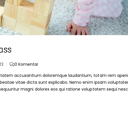
ass
23
0
Komentar
voluptatem accusantium doloremque laudantium, totam rem aper
cto beatae vitae dicta sunt explicabo. Nemo enim ipsam voluptat
onsequuntur magni dolores eos qui ratione voluptatem sequi nesc