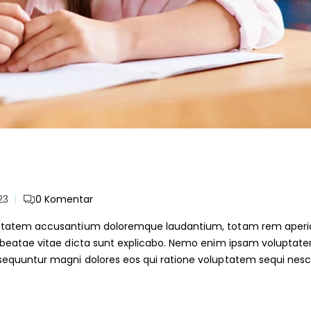
23
0
Komentar
voluptatem accusantium doloremque laudantium, totam rem aper
cto beatae vitae dicta sunt explicabo. Nemo enim ipsam voluptat
onsequuntur magni dolores eos qui ratione voluptatem sequi nesc