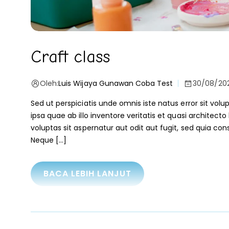
Craft class
Oleh:
Luis Wijaya Gunawan Coba Test
30/08/20
Sed ut perspiciatis unde omnis iste natus error sit 
ipsa quae ab illo inventore veritatis et quasi archite
voluptas sit aspernatur aut odit aut fugit, sed quia c
Neque […]
BACA LEBIH LANJUT